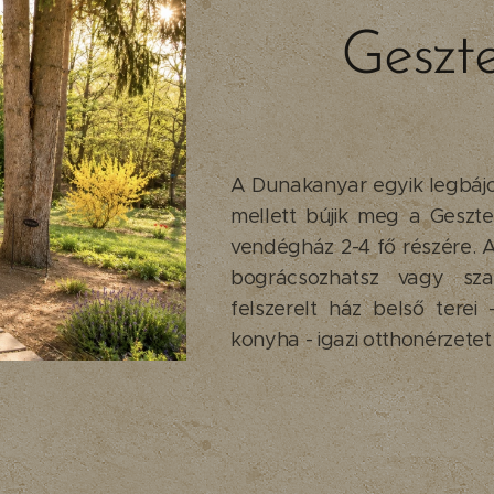
Geszt
A Dunakanyar egyik legbáj
mellett bújik meg a Geszt
vendégház 2-4 fő részére. A
bográcsozhatsz vagy sza
felszerelt ház belső terei 
konyha - igazi otthonérzetet