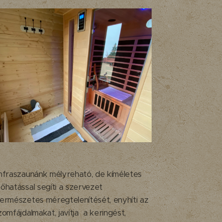
Infraszaunánk mélyreható, de kíméletes
őhatással segíti a szervezet
természetes méregtelenítését, enyhíti az
zomfájdalmakat, javítja a keringést,