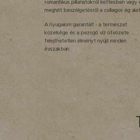
romantikus pillanatokról kettesben vagy
meghitt beszélgetésről a csillagos ég alat
A nyugalom garantált - a természet
közelsége és a pezsgő víz ötvözete
felejthetetlen élményt nyújt minden
évszakban.