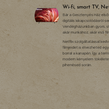
Wi-fi, smart TV, Net
Bár a Gesztenyés Ház első
digitális kikapcsolódásról 
Vendégházunkban gyors, stab
akár munkához, akár esti f
Netflix szolgáltatással ked
filmjeidet is élvezheted eg
borral a kanapén. Így a te
modern kényelem tökélete
pihenésed során.