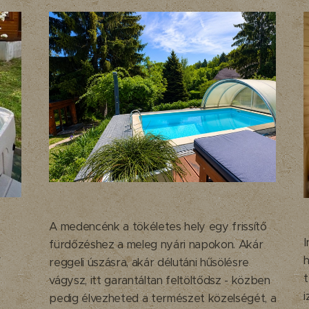
A medencénk a tökéletes hely egy frissítő
fürdőzéshez a meleg nyári napokon. Akár
v
h
reggeli úszásra, akár délutáni hűsölésre
vágysz, itt garantáltan feltöltődsz - közben
i
pedig élvezheted a természet közelségét, a