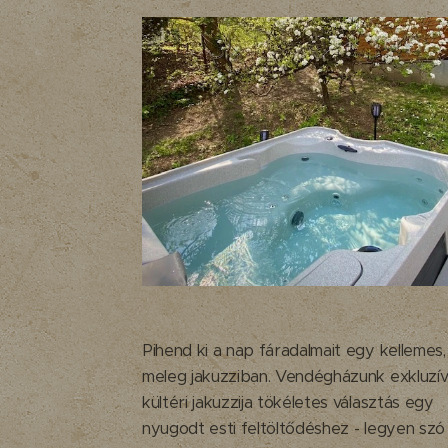
Pihend ki a nap fáradalmait egy kellemes,
meleg jakuzziban. Vendégházunk exkluzí
kültéri jakuzzija tökéletes választás egy
nyugodt esti feltöltődéshez - legyen szó