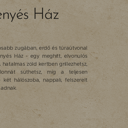
enyés Ház
osabb zugában, erdő és túraútvonal
enyés Ház - egy meghitt, elvonulós
 hatalmas zöld kertben grillezhetsz,
lonnát süthetsz, míg a teljesen
- két hálószoba, nappali, felszerelt
 adnak.