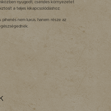
miközben nyugodt, csendes környezetet
iztosít a teljes kikapcsolódáshoz.
A pihenés nem luxus, hanem része az
egészségednek.
k