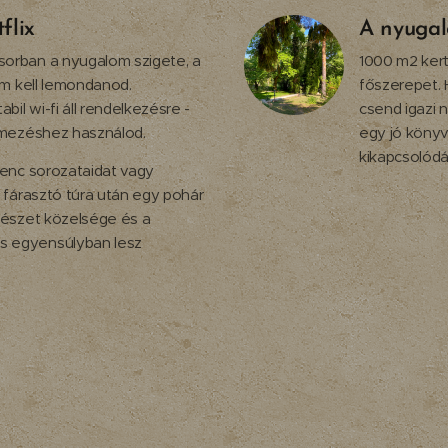
flix
A nyugalo
sorban a nyugalom szigete, a
1000 m2 kert
sem kell lemondanod.
főszerepet. 
il wi-fi áll rendelkezésre -
csend igazi 
ilmezéshez használod.
egy jó könyv
kikapcsolódá
venc sorozataidat vagy
y fárasztó túra után egy pohár
rmészet közelsége és a
s egyensúlyban lesz