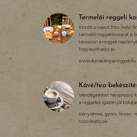
Termelői reggeli ko
Kezdd a napot friss, helyi 
termelői reggeli kosarat is 
teraszon a reggeli napfén
fogyaszthatsz el.
www.dunakanyarreggeli.hu
Kávé/tea bekészíté
Vendégeinket Nespresso ká
a reggelek igazán jól indulja
Kényelmes, gyors, finom - 
hozzátartozik.