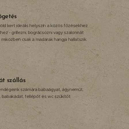
ögetés
öld kert ideális helyszín a közös főzésekhez
ez - grillezni, bográcsozni vagy szalonnát
t, miközben csak a madarak hangja hallatszik.
t szállás
endégeink számára babaágyat, ágyneműt,
 babakádat, fellépőt és wc szűkítőt