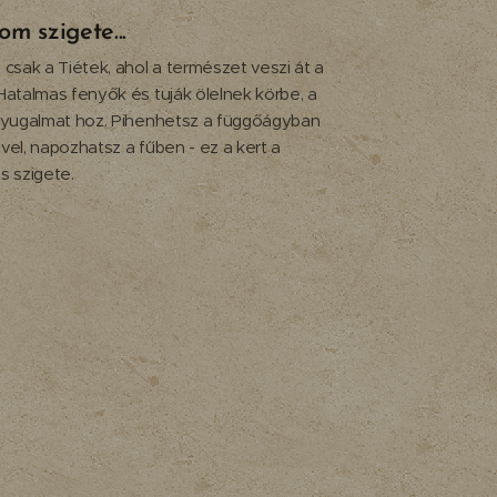
m szigete...
 csak a Tiétek, ahol a természet veszi át a
Hatalmas fenyők és tuják ölelnek körbe, a
nyugalmat hoz. Pihenhetsz a függőágyban
vel, napozhatsz a fűben - ez a kert a
s szigete.