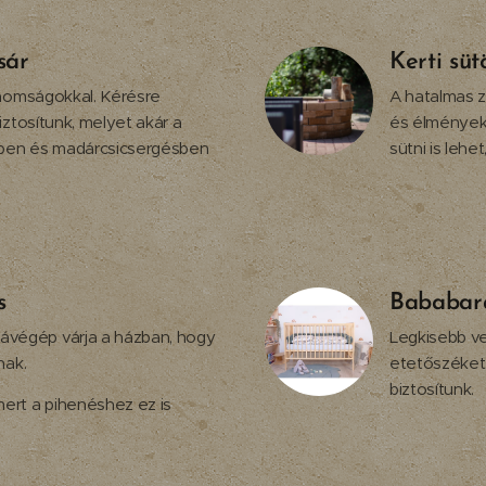
sár
Kerti süt
finomságokkal. Kérésre
A hatalmas z
biztosítunk, melyet akár a
és élményekh
yben és madárcsicsergésben
sütni is lehe
s
Bababará
végép várja a házban, hogy
Legkisebb v
nak.
etetőszéket,
biztosítunk.
mert a pihenéshez ez is