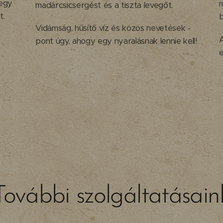
 egy
madárcsicsergést és a tiszta levegőt.
t.
b
Vidámság, hűsítő víz és közös nevetések -
pont úgy, ahogy egy nyaralásnak lennie kell!
További szolgáltatásain